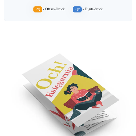
- Offset-Druck
- Digitaldruck
+
+