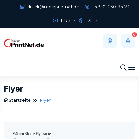
druck@meinprintnet.de
+48 32 230 84 24
EUR
DE
0
Flyer
Startseite
Flyer
Wählen Sie die Flyersorte