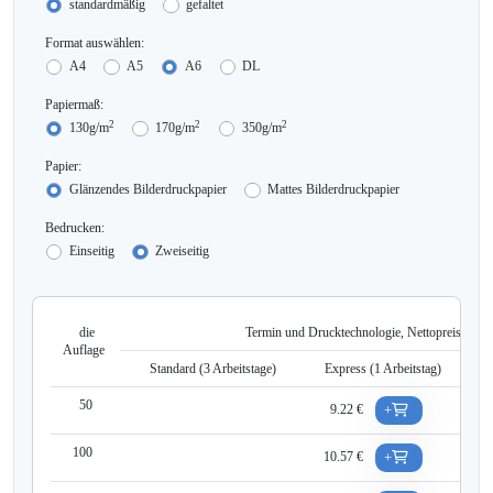
standardmäßig
gefaltet
Format auswählen:
A4
A5
A6
DL
Papiermaß:
2
2
2
130g/m
170g/m
350g/m
Papier:
Glänzendes Bilderdruckpapier
Mattes Bilderdruckpapier
Bedrucken:
Einseitig
Zweiseitig
die
Termin und Drucktechnologie, Nettopreis für A
Auflage
Standard (
3
Arbeitstage)
Express (1 Arbeitstag)
SUPER
50
9.22 €
+
100
10.57 €
+