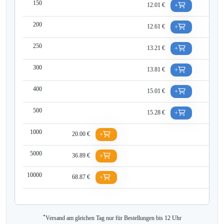
150
12.01 €
+
200
12.61 €
+
250
13.21 €
+
300
13.81 €
+
400
15.01 €
+
500
15.28 €
+
1000
20.00 €
+
5000
36.89 €
+
10000
68.87 €
+
*
Versand am gleichen Tag nur für Bestellungen bis 12 Uhr