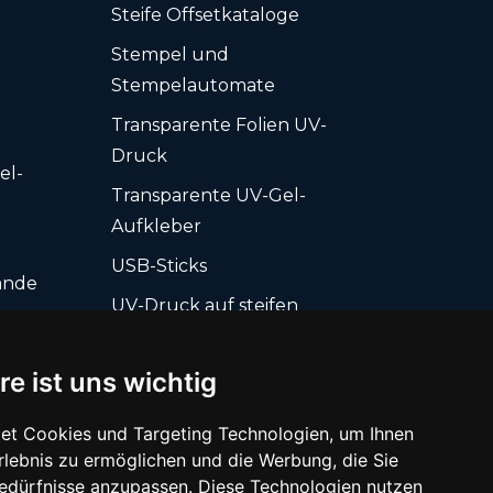
Steife Offsetkataloge
Stempel und
Stempelautomate
Transparente Folien UV-
Druck
el-
Transparente UV-Gel-
Aufkleber
USB-Sticks
ände
UV-Druck auf steifen
Aufdruck
Träger + Schneiden
s
Visitenkarten
re ist uns wichtig
 UV-Lack
Visitenkarten-Box
et Cookies und Targeting Technologien, um Ihnen
Wandkalender
Erlebnis zu ermöglichen und die Werbung, die Sie
Bedürfnisse anzupassen. Diese Technologien nutzen