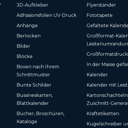
e
3D-Aufkleber
Flyerständer
Adhäsionsfolien UV-Druck
Fototapete
Anhänge
Gefaltete Kalend
Berlocken
Großformat-Kalen
Leistenumrandu
Bilder
Großformatdruc
Blöcke
In der Masse gefä
Boxen nach Ihrem
Schnittmuster
Kalender
Bunte Schilder
Kalender mit Leis
Bussineskarten,
Karton­schachteln
Blattkalender
Zuschnitt-Genera
Bücher, Broschüren,
Kraftetiketten
Kataloge
Kugelschreiber u