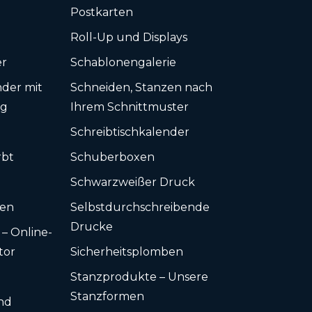
Postkarten
Roll-Up und Displays
er
Schablonengalerie
der mit
Schneiden, Stanzen nach
ng
Ihrem Schnittmuster
k
Schreibtischkalender
rbt
Schuberboxen
Schwarzweißer Druck
ten
Selbstdurchschreibende
Drucke
 – Online-
tor
Sicherheitsplomben
Stanzprodukte – Unsere
Stanzformen
nd