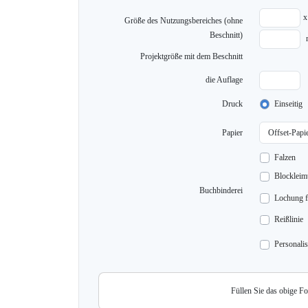
x
Größe des Nutzungsbereiches (ohne
Beschnitt)
Projektgröße mit dem Beschnitt
die Auflage
Druck
Einseitig
Papier
Falzen
Blocklei
Buchbinderei
Lochung f
Reißlinie
Personalis
Füllen Sie das obige F