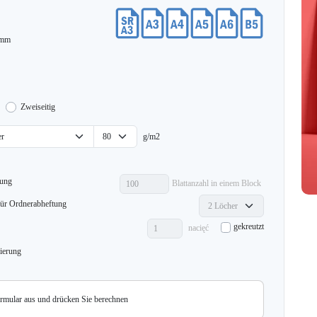
mm
Zweiseitig
g/m2
mung
Blattanzahl in einem Block
ür Ordnerabheftung
gekreutzt
nacięć
ierung
ormular aus und drücken Sie berechnen