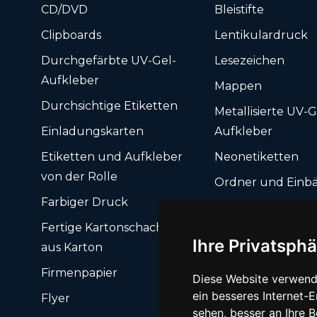
CD/DVD
Bleistifte
Clipboards
Lentikulardruck
Durchgefärbte UV-Gel-
Lesezeichen
Aufkleber
Mappen
Durchsichtige Etiketten
Metallisierte UV-G
Einladungskarten
Aufkleber
Etiketten und Aufkleber
Neonetiketten
von der Rolle
Ordner und Einb
Farbiger Druck
Papiertüten mit 
Fertige Kartonschachteln
Pins und Button
Ihre Privatsphä
aus Karton
Plastikkarten mit
Firmenpapier
Diese Website verwend
ein besseres Internet-
Flyer
sehen, besser an Ihre 